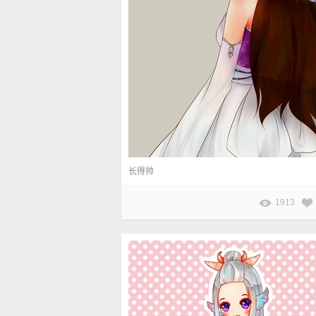
长得帅
1913