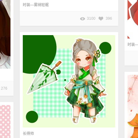
时装—雾绡轻裾
3100
396
时装
276
长得帅