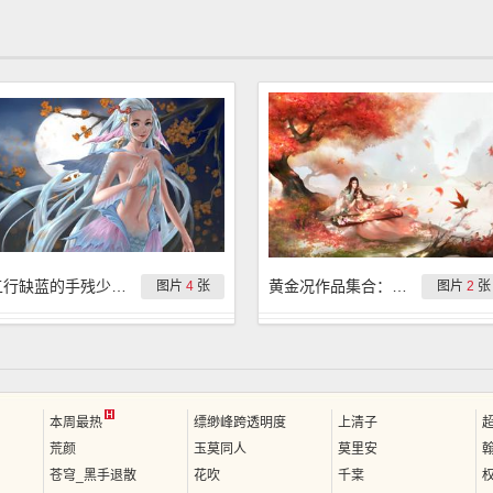
五行缺蓝的手残少侠作品集合：喂一把狗粮
黄金况作品集合：陪伴是最长情的告白
图片
4
张
图片
2
张
本周最热
缥缈峰跨透明度
上清子
荒颜
玉莫同人
莫里安
苍穹_黑手退散
花吹
千枽