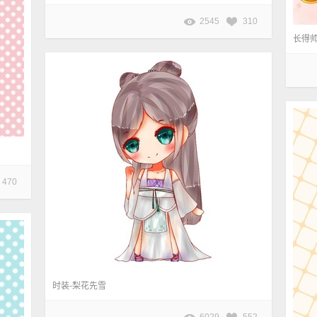
2545
310
长得
470
时装-梨花先雪