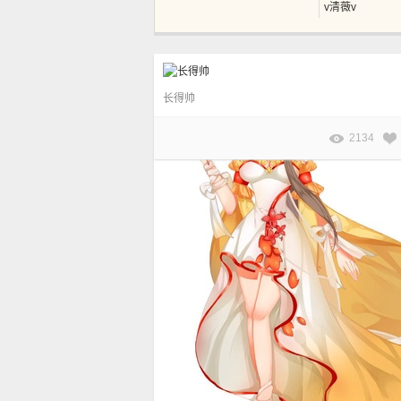
v清薇v
长得帅
2134