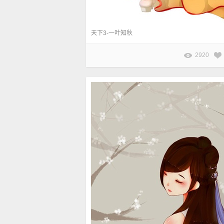
天下3-一叶知秋
2920