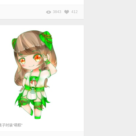
3843
412
孩子时装“萌粽”