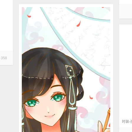
358
时装-