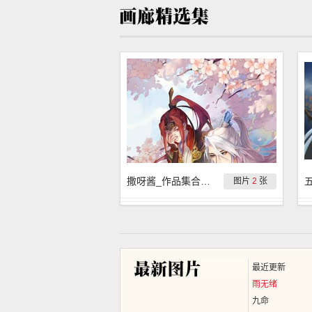
撒呀酱_作品集合：西海人设半身群像
图片
2
张
最近更新
雨无绪
九命