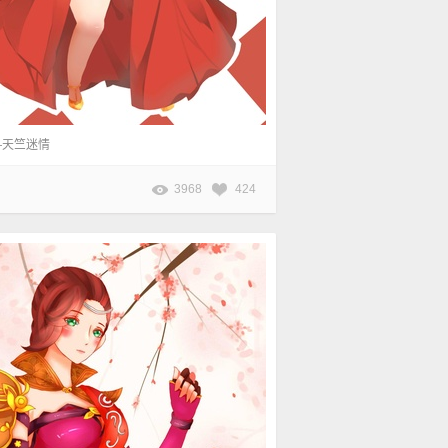
—天竺迷情
3968
424