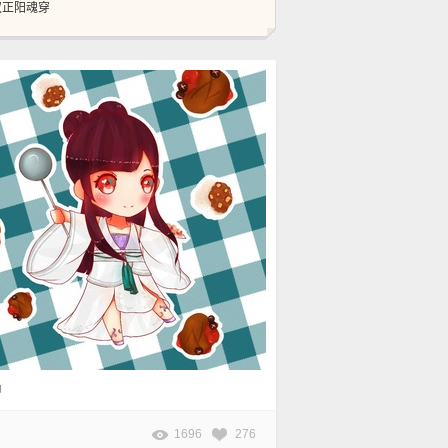
双正阳魂穿
帅
1696
276