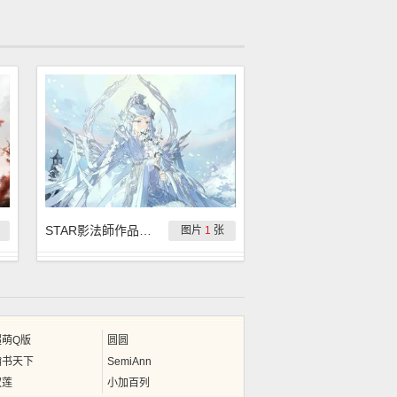
STAR影法師作品集合：西王母
图片
1
张
超萌Q版
圆圆
翰书天下
SemiAnn
权莲
小加百列