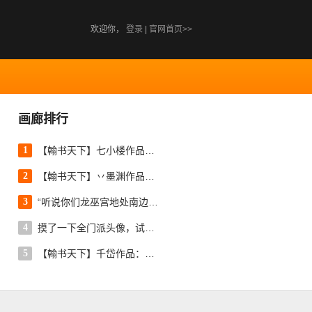
欢迎你，
登录
|
官网首页>>
画廊排行
1
【翰书天下】七小楼作品：莫非云。 原帖地址：http://tx3.netease.com/thread-5300938-1-1.html
2
【翰书天下】丷墨渊作品：又见海棠。 原帖地址：http://tx3.netease.com/thread-5301450-1-1.html
3
“听说你们龙巫宫地处南边儿总见不着雪，今年的初雪就交给我吧。” 作者：@clouble_
4
摸了一下全门派头像，试试看用简笔画区分人物（无水印可以直接当头像用了[跪了] 作者：@Botija
5
【翰书天下】千岱作品：不务正业画了两只狗。 原帖地址：http://tx3.netease.com/thread-5296297-1-1.html