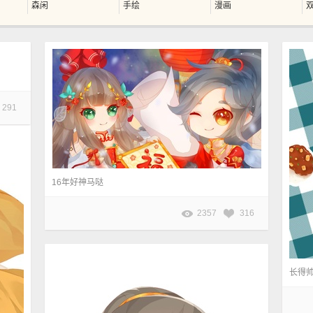
森闲
手绘
漫画
291
16年好神马哒
2357
316
长得