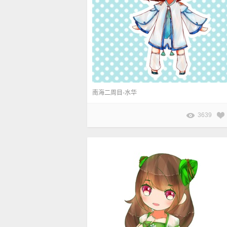
南海二周目-水华
3639