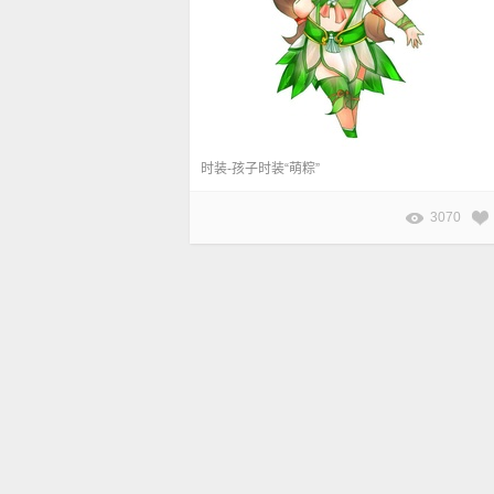
时装-孩子时装“萌粽”
3070