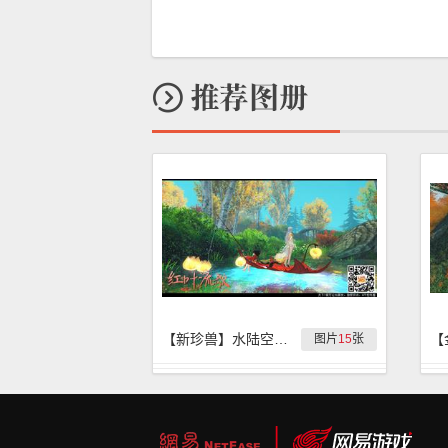
【新珍兽】水陆空新珍兽『红叶流歌』实拍
图片
15
张