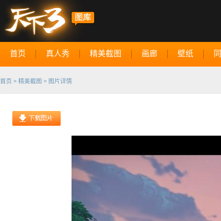
首页
真人秀
精美截图
画廊
壁纸
首页
>
精美截图
> 图片详情