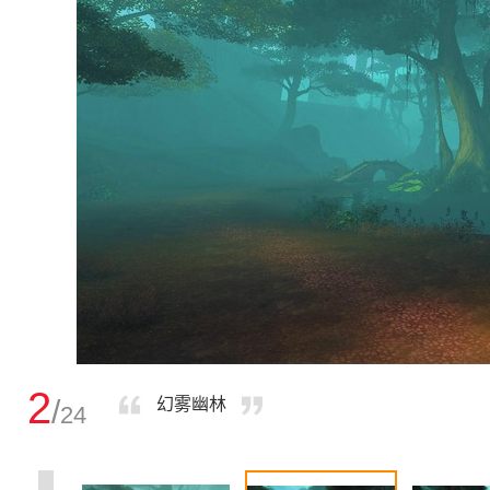
2
/
幻雾幽林
24