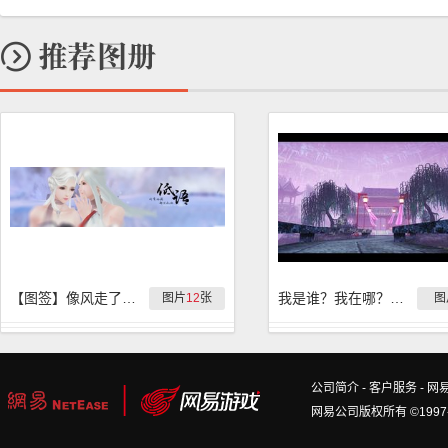
【图签】像风走了九万里，不问归期
我是谁？我在哪？我想回家……真是个有趣的隐藏地图
图片
12
张
图
公司简介
-
客户服务
-
网
网易公司版权所有 ©1997-