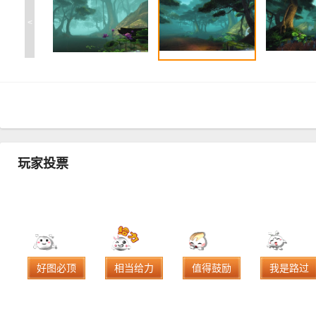
<
玩家投票
好图必顶
相当给力
值得鼓励
我是路过