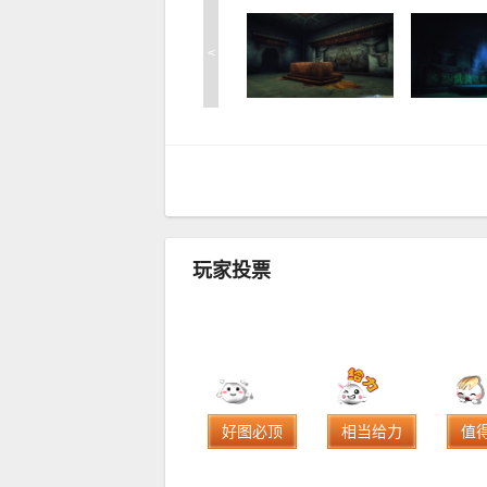
<
玩家投票
好图必顶
相当给力
值