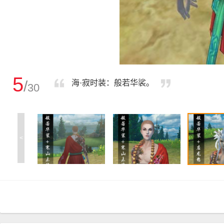
5
/
海·寂时装：般若华裟。
30
<