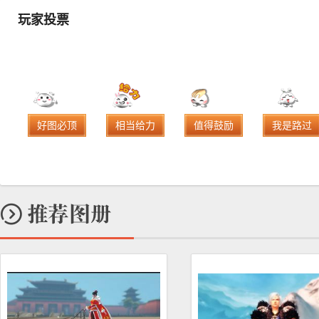
玩家投票
好图必顶
相当给力
值得鼓励
我是路过