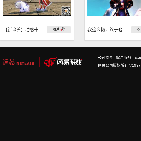
【新珍兽】动感十足！稀世珍兽『冰之幻语』实拍
我这么懒，终于也把启慧本时装（男）换出来
图片
5
张
图
公司简介
-
客户服务
-
网
网易公司版权所有 ©1997-