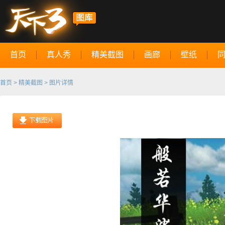
首页
真人秀
精美截图
画廊
壁纸
首页
>
精美截图
> 图片详情