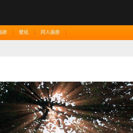
画廊
壁纸
同人画册