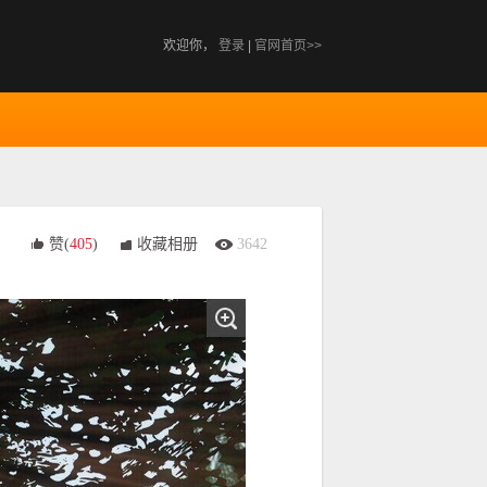
欢迎你，
登录
|
官网首页>>
赞(
405
)
收藏相册
3642