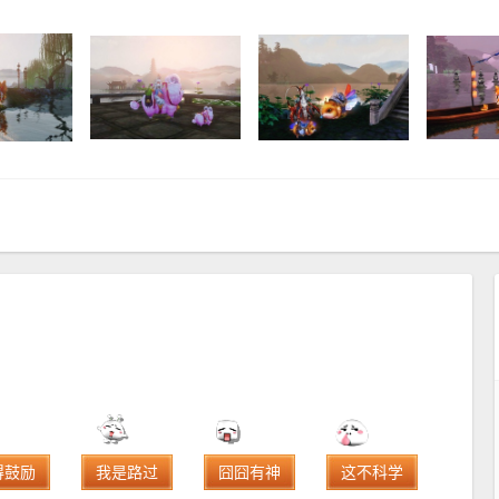
得鼓励
我是路过
囧囧有神
这不科学