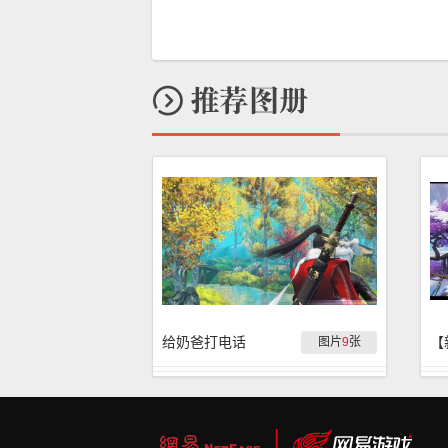
给奶爸打电话
图片
9
张