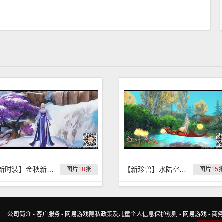
【新时装】金秋新时装『紫罗兰』实拍
【新珍兽】水陆空新珍兽『红叶流歌』实拍
图片
18
张
图片
15
公司简介
-
客户服务
-
网易游戏隐私政策及儿童个人信息保护规则
-
网易游戏
-
商