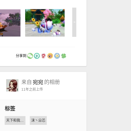
>
分享到:
来自
的相册
宛宛
11年之前
上传
标签
天下和我那么美
沫丶尛芯