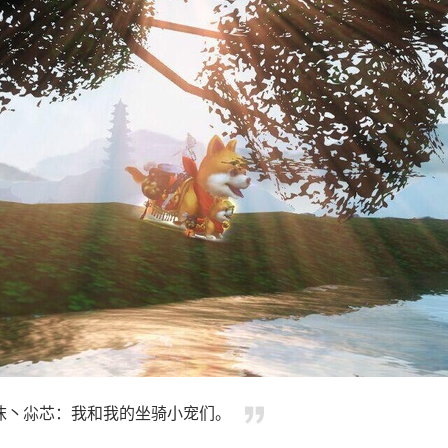
沫丶尛芯：我和我的坐骑小宠们。