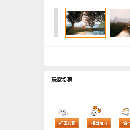
<
玩家投票
好图必顶
相当给力
值