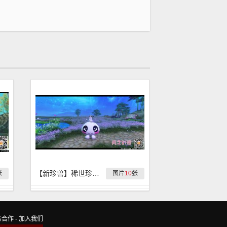
【新珍兽】稀世珍兽『风之幻语』游戏外观抢先看
张
图片
10
张
务合作
-
加入我们