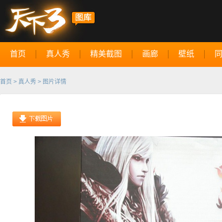
首页
真人秀
精美截图
画廊
壁纸
首页
>
真人秀
> 图片详情