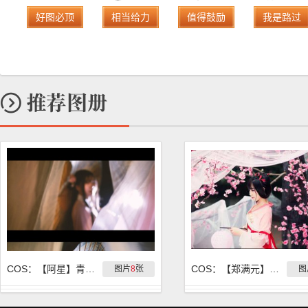
好图必顶
相当给力
值得鼓励
我是路过
COS：【阿星】青梅煮酒
COS：【郑满元】海棠未雨
图片
8
张
图