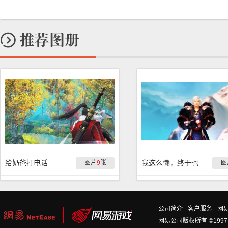
给奶爸打电话
我这么懒，终于也把启慧本时装（男）换出来
图片
9
张
图
公司简介
-
客户服务
-
网
网易公司版权所有 ©1997-