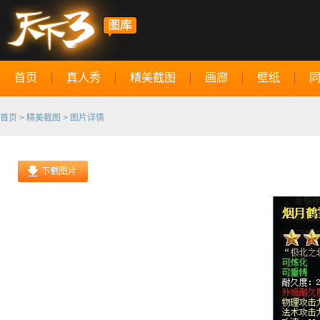
首页
真人秀
精美截图
画廊
壁纸
首页
>
精美截图
> 图片详情