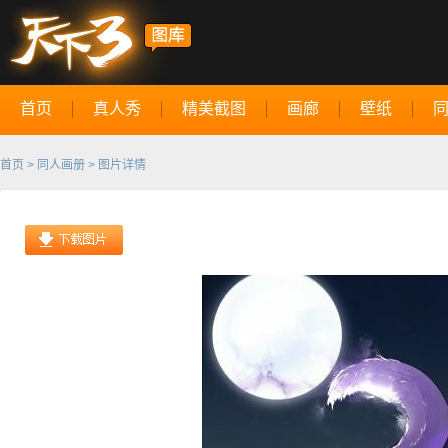
首页
真人秀
精美截图
画廊
壁纸
首页
>
同人画册
> 图片详情