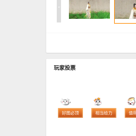
<
玩家投票
好图必顶
相当给力
值