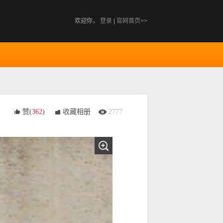
欢迎你，
登录
|
官网首页>>
赞(
362
)
收藏相册
2777