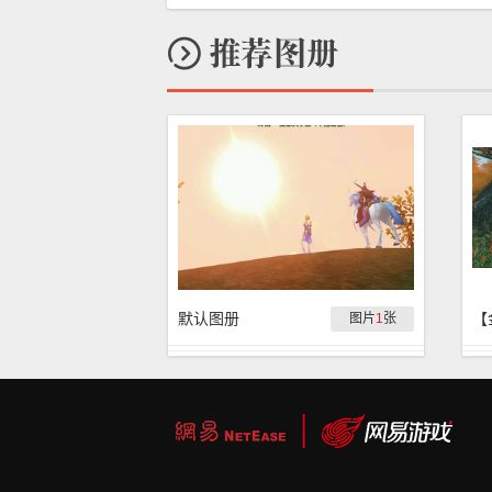
默认图册
图片
1
张