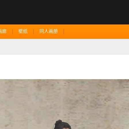
画廊
壁纸
同人画册