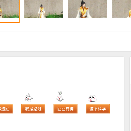
得鼓励
我是路过
囧囧有神
这不科学