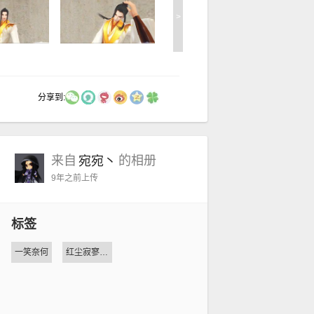
>
分享到:
来自
的相册
宛宛丶
9年之前
上传
标签
一笑奈何
红尘寂寥梦如歌