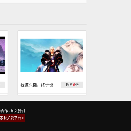
我这么懒，终于也把启慧本时装（男）换出来
张
图片
6
张
务合作
-
加入我们
家长关爱平台 >