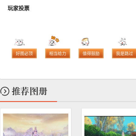
玩家投票
好图必顶
相当给力
值得鼓励
我是路过