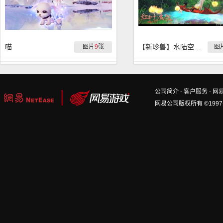
喵
【新珍兽】水陆空新珍兽『红叶流歌』实拍
图片
9
张
图
公司简介
-
客户服务
-
网
网易公司版权所有 ©1997-