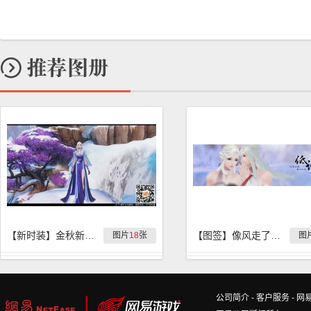
【新时装】金秋新时装『紫罗兰』实拍
【图签】像风走了九万里，不问归期
图片
18
张
图
公司简介
-
客户服务
-
网