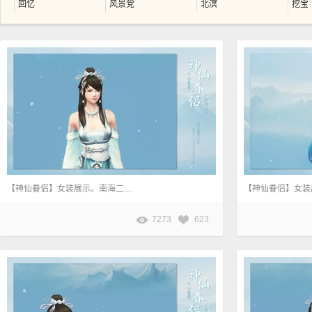
回忆
风景党
北溟
挖宝
【神仙眷侣】女装展示。南海二周目主线任务《逆世之战》奖励。
7273
623