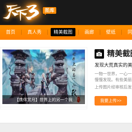
首页
真人秀
精美截图
画廊
壁纸
精美截
发现大荒真实的
一物一世界，一心一
慢慢发现。有些美丽
上传图片经审核后发
【携伴赏月】世界上的另一个我
我要上传>>