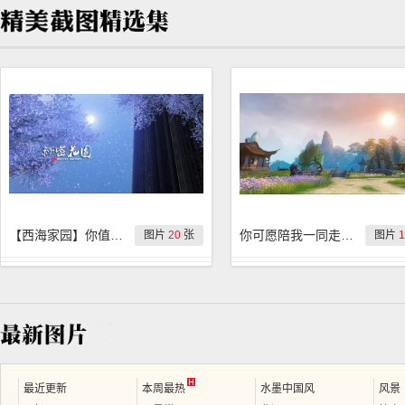
【西海家园】你值得拥有的秘密花园
你可愿陪我一同走过这大荒的每一个角落？
图片
20
张
图片
1
最近更新
本周最热
水墨中国风
风景