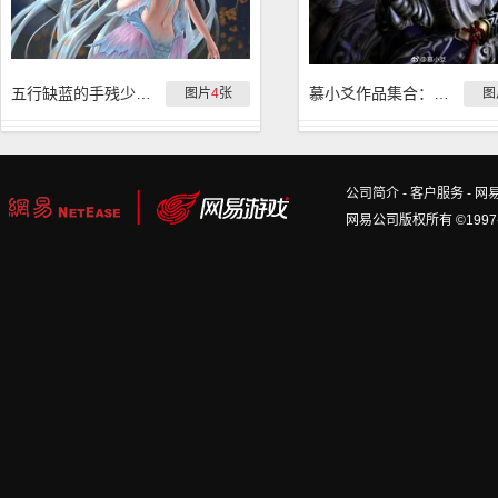
五行缺蓝的手残少侠作品集合：喂一把狗粮
慕小爻作品集合：鬼太子
图片
4
张
图
公司简介
-
客户服务
-
网
网易公司版权所有 ©1997-