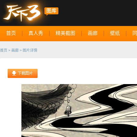
首页
真人秀
精美截图
画廊
壁纸
首页
>
画廊
> 图片详情