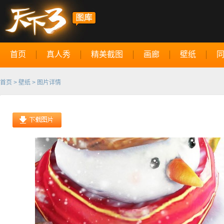
首页
真人秀
精美截图
画廊
壁纸
首页
>
壁纸
> 图片详情