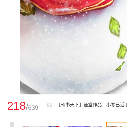
218
/
【翰书天下】谨堂作品：小寒已近
639