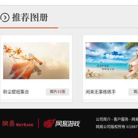
聆尘壁纸集合
闲来无事练练手
图片
43
张
图
公司简介
-
客户服务
-
网
网易公司版权所有 ©1997-