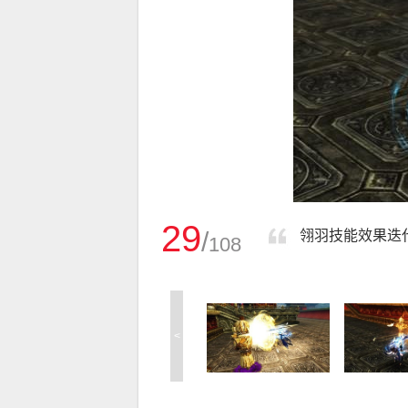
29
/
翎羽技能效果迭代
108
<