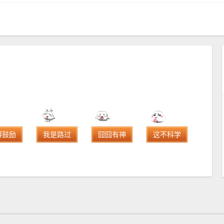
得鼓励
我是路过
囧囧有神
这不科学