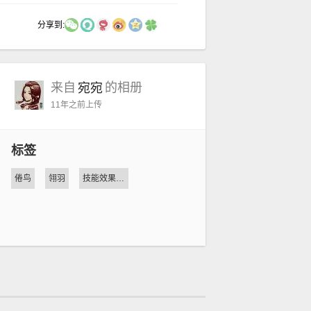
分享到:
来自
的相册
宛宛
11年之前
上传
标签
倦鸟
翎羽
技能效果迭代