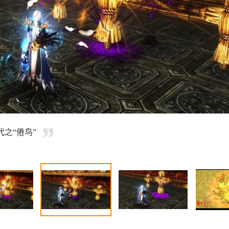
之“倦鸟”