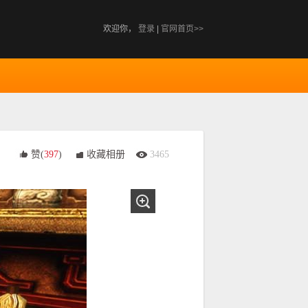
欢迎你，
登录
|
官网首页>>
赞(
397
)
收藏相册
3465