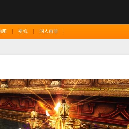
画廊
壁纸
同人画册