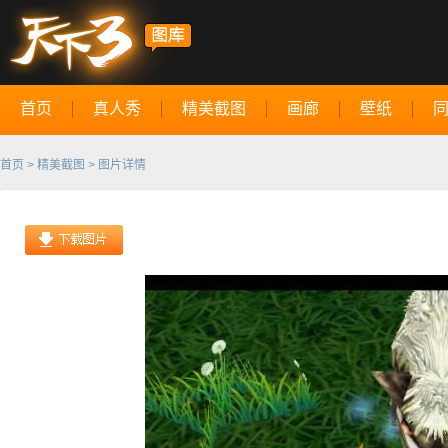
首页
真人秀
精美截图
画廊
壁纸
首页
>
精美截图
> 图片详情