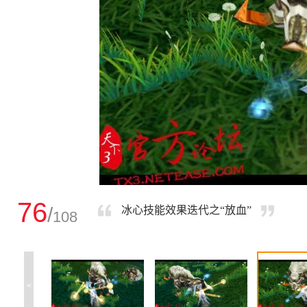
76
/
冰心技能效果迭代之“放血”
108
<