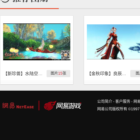
【新珍兽】水陆空新珍兽『红叶流歌』实拍
【金秋印象】良辰美景奈何天
图片
15
张
图
公司简介
-
客户服务
-
网
网易公司版权所有 ©1997-