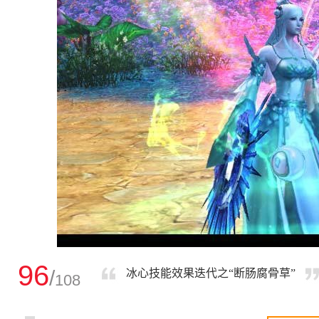
96
/
冰心技能效果迭代之“断肠腐骨草”
108