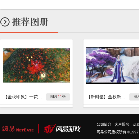
【金秋印象】一花一世界，一叶一菩提
【新时装】金秋新时装『紫罗兰』实拍
图片
11
张
图
公司简介
-
客户服务
-
网
网易公司版权所有 ©1997-