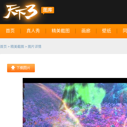
首页
真人秀
精美截图
画廊
壁纸
首页
>
精美截图
> 图片详情