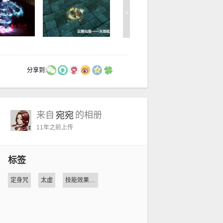
>
分享到:
来自
的相册
宛宛
11年之前
上传
标签
定身咒
太虚
技能效果迭代