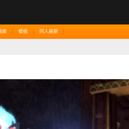
画廊
壁纸
同人画册