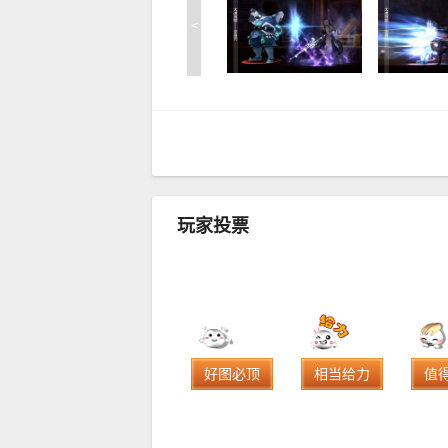
<
玩家投票
好图必顶
相当给力
值