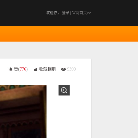
欢迎你，
登录
|
官网首页>>
赞(
776
)
收藏相册
9390