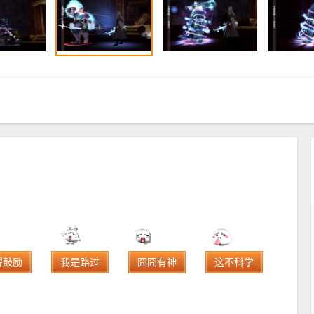
得鼓励
我是路过
囧囧有神
这不科学