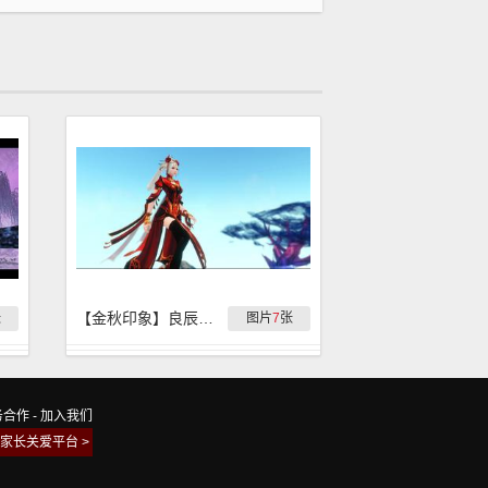
【金秋印象】良辰美景奈何天
张
图片
7
张
务合作
-
加入我们
家长关爱平台 >