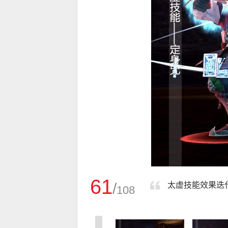
61
/
太虚技能效果迭代
108