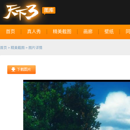
首页
真人秀
精美截图
画廊
壁纸
首页
>
精美截图
> 图片详情