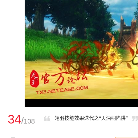
34
/
翎羽技能效果迭代之“火油桐陷阱”
108