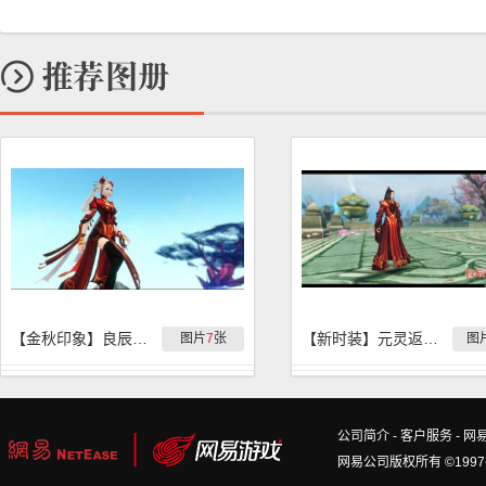
【金秋印象】良辰美景奈何天
【新时装】元灵返还新时装『良辰美景』游戏外观展示
图片
7
张
图
公司简介
-
客户服务
-
网
网易公司版权所有 ©1997-