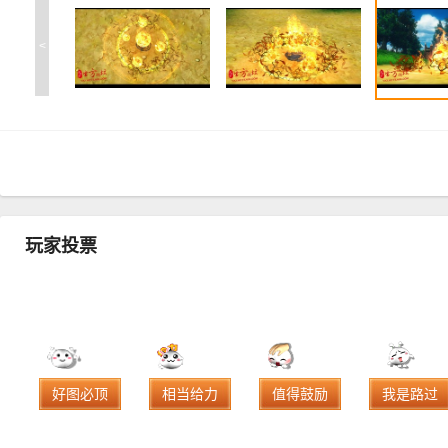
<
玩家投票
好图必顶
相当给力
值得鼓励
我是路过