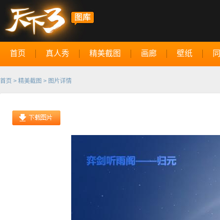
首页
真人秀
精美截图
画廊
壁纸
首页
>
精美截图
> 图片详情