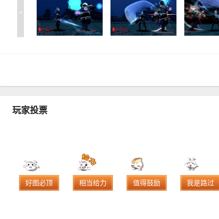
<
玩家投票
好图必顶
相当给力
值得鼓励
我是路过