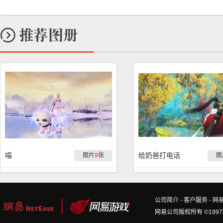
喵
给奶爸打电话
图片
9
张
图
公司简介
-
客户服务
-
网
网易公司版权所有 ©1997-