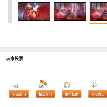
<
玩家投票
好图必顶
相当给力
值得鼓励
我是路过