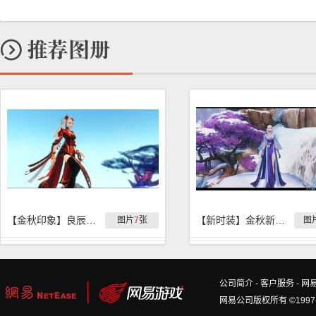
【金秋印象】良辰美景奈何天
【新时装】金秋新时装『紫罗兰』实拍
图片
7
张
图
公司简介
-
客户服务
-
网
网易公司版权所有 ©1997-