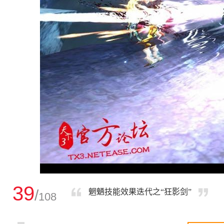
39
/
魍魉技能效果迭代之“狂影剑”
108