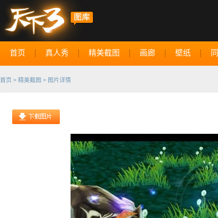
首页
真人秀
精美截图
画廊
壁纸
首页
>
精美截图
> 图片详情