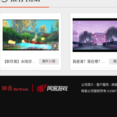
【新珍兽】水陆空新珍兽『红叶流歌』实拍
我是谁？我在哪？我想回家……真是个有趣的隐藏地图
图片
15
张
图
公司简介
-
客户服务
-
网
网易公司版权所有 ©1997-