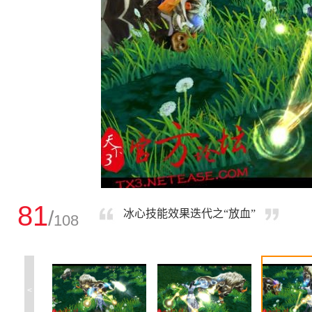
81
/
冰心技能效果迭代之“放血”
108
<