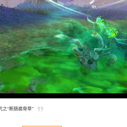
之“断肠腐骨草”