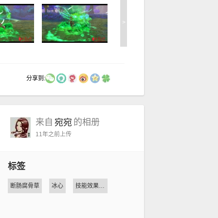
>
分享到:
来自
的相册
宛宛
11年之前
上传
标签
断肠腐骨草
冰心
技能效果迭代