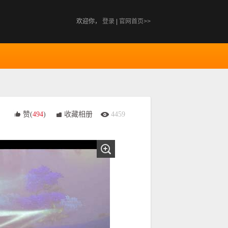
欢迎你，
登录
|
官网首页>>
赞(
494
)
收藏相册
4459