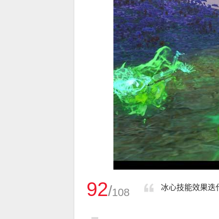
92
/
冰心技能效果迭代
108