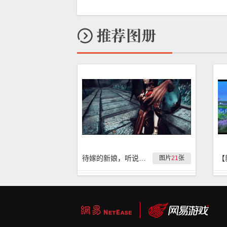
待嫁的新娘，听说胆小者慎点哟
图片
21
张