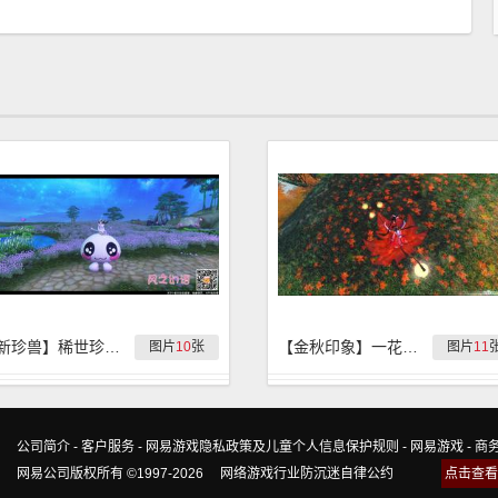
【新珍兽】稀世珍兽『风之幻语』游戏外观抢先看
【金秋印象】一花一世界，一叶一菩提
图片
10
张
图片
11
公司简介
-
客户服务
-
网易游戏隐私政策及儿童个人信息保护规则
-
网易游戏
-
商
网易公司版权所有 ©1997-2026
网络游戏行业防沉迷自律公约
点击查看