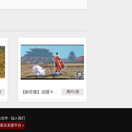
【新珍兽】动感十足！稀世珍兽『冰之幻语』实拍
张
图片
5
张
务合作
-
加入我们
家长关爱平台 >