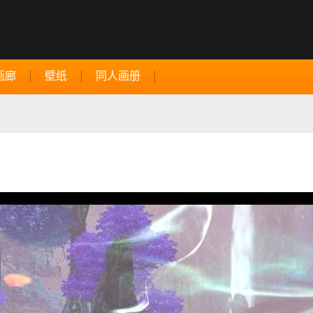
画廊
壁纸
同人画册