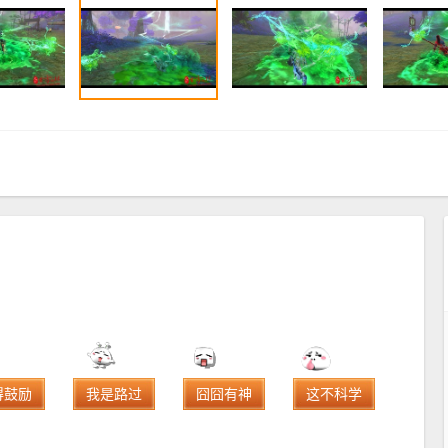
得鼓励
我是路过
囧囧有神
这不科学