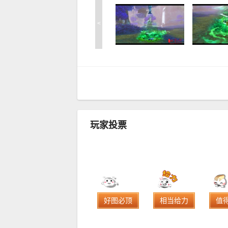
<
玩家投票
好图必顶
相当给力
值